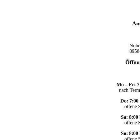
Ans
Nobe
8958
Öffnu
Mo – Fr: 7
nach Term
Do: 7:00 
offene 
Sa: 8:00
offene 
So: 8:00
offene 