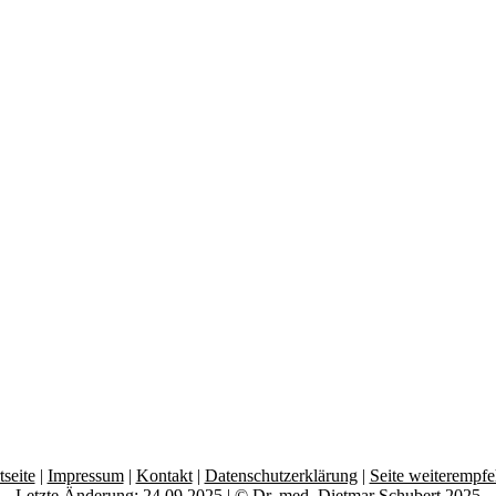
tseite
|
Impressum
|
Kontakt
|
Datenschutzerklärung
|
Seite weiterempfe
Letzte Änderung: 24.09.2025 | © Dr. med. Dietmar Schubert 2025