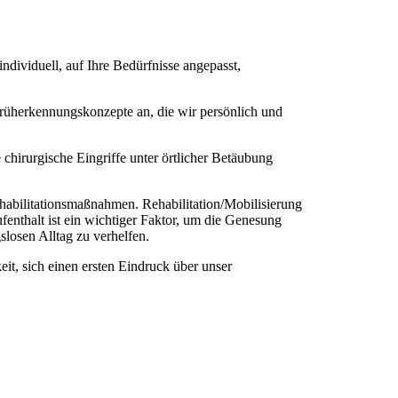
individuell, auf Ihre Bedürfnisse angepasst,
rüh­er­ken­nungskonzepte an, die wir persönlich und
chir­ur­gi­sche Eingriffe unter örtlicher Betäubung
­bi­li­ta­tions­maßnahmen. Rehabilitation/Mobilisierung
enthalt ist ein wichtiger Faktor, um die Genesung
slosen Alltag zu verhelfen.
it, sich einen ersten Eindruck über unser